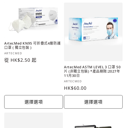
ArtecMed KN95 可折疊式4層防護
口罩 ( 獨立包裝 )
廠
ARTECMED
商：
定
從 HK$2.50 起
價
ArtecMed ASTM LEVEL 3 口罩 50
片 (非獨立包裝) *產品期限:2027年
11月30日
廠
ARTECMED
商：
定
HK$60.00
價
選擇選項
選擇選項