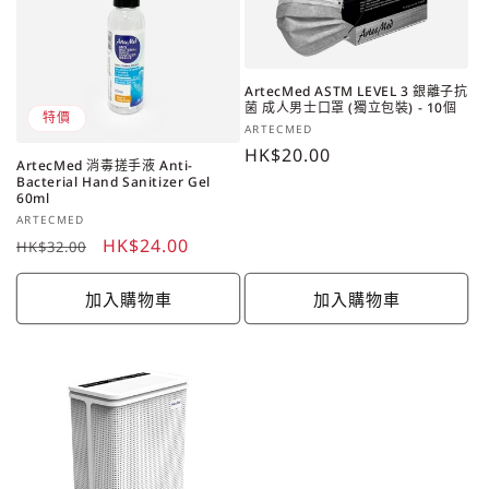
ArtecMed ASTM LEVEL 3 銀離子抗
菌 成人男士口罩 (獨立包裝) - 10個
特價
廠
ARTECMED
商：
定
HK$20.00
ArtecMed 消毒搓手液 Anti-
價
Bacterial Hand Sanitizer Gel
60ml
廠
ARTECMED
商：
定
售
HK$24.00
HK$32.00
價
價
加入購物車
加入購物車