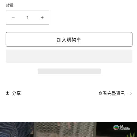
數量
體
數
檔
量
案
ArtecMed
ArtecMed
1
AGC310
AGC310
專
專
加入購物車
業
業
消
消
毒
毒
空
空
氣
氣
淨
淨
化
化
分享
查看完整資訊
機
機
數
數
量
量
減
增
少
加