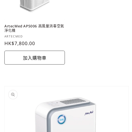
ArtecMed AP5006 高風量消毒空氣
淨化機
廠
ARTECMED
商：
定
HK$7,800.00
價
加入購物車
略過產
品資訊