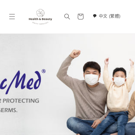
跳至內
購
容
中文 (繁體)
物
車