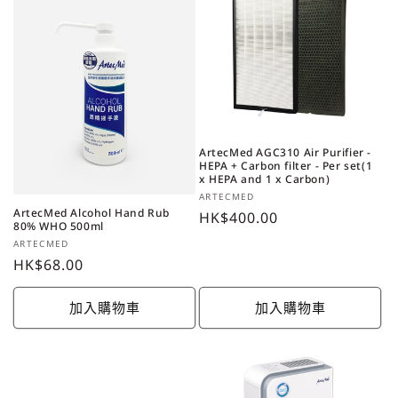
ArtecMed AGC310 Air Purifier -
HEPA + Carbon filter - Per set(1
x HEPA and 1 x Carbon)
廠
ARTECMED
ArtecMed Alcohol Hand Rub
商：
定
HK$400.00
80% WHO 500ml
價
廠
ARTECMED
商：
定
HK$68.00
價
加入購物車
加入購物車