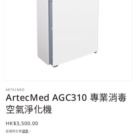
在
互
ARTECMED
ArtecMed AGC310 專業消毒
動
視
空氣淨化機
窗
中
開
定
HK$3,500.00
啟
多
價
結帳時計算
運費
。
媒